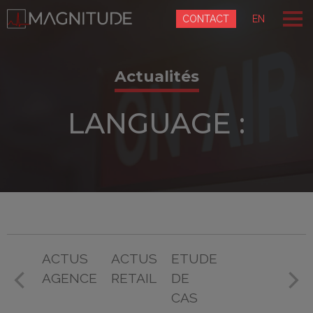
Panneau de gestion des cookies
CONTACT
EN
Actualités
LANGUAGE :
ACTUS
ACTUS
ETUDE
AGENCE
RETAIL
DE
CAS