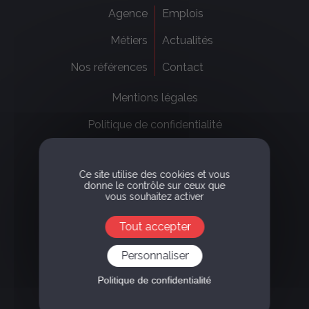
Agence
Emplois
Métiers
Actualités
Nos références
Contact
Mentions légales
Politique de confidentialité
Ce site utilise des cookies et vous
donne le contrôle sur ceux que
vous souhaitez activer
8, Terrasse Bellini
Paris La Défense, 92800 - Puteaux
Tout accepter
+33 1 47 31 79 24
Personnaliser
Certifié BCorp
Membre de UN
Politique de confidentialité
global Compact