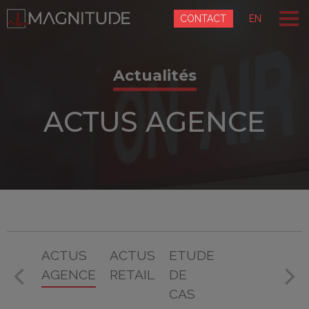
Panneau de gestion des cookies
CONTACT
EN
Actualités
ACTUS AGENCE
ACTUS
ACTUS
ETUDE
AGENCE
RETAIL
DE
CAS