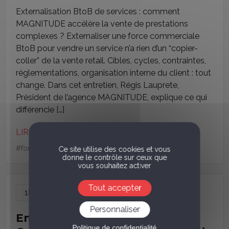
Externalisation BtoB de services : comment
MAGNITUDE accélère la vente de prestations
complexes ? Externaliser une force commerciale
BtoB pour vendre un service n’a rien d’un “copier-
coller” de la vente retail. Cibles, cycles, contraintes,
réglementations, organisation interne du client : tout
change. Dans cet entretien, Régis Lauprete,
Président de l’agence MAGNITUDE, explique ce qui
différencie […]
LIRE LA SUITE
#
force de vente
Ce site utilise des cookies et vous
donne le contrôle sur ceux que
vous souhaitez activer
Tout accepter
18
Juin
ACTUS AGENCE
Personnaliser
Entretien avec Joséphine
Politique de confidentialité