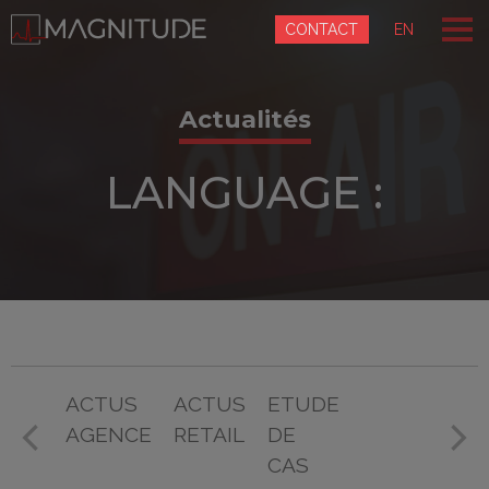
Panneau de gestion des cookies
CONTACT
EN
Actualités
LANGUAGE :
ACTUS
ACTUS
ETUDE
AGENCE
RETAIL
DE
CAS