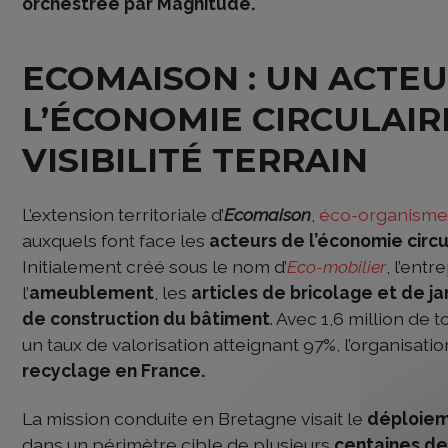
orchestrée par Magnitude.
ECOMAISON :
UN ACTEU
L’ÉCONOMIE CIRCULAIR
VISIBILITÉ TERRAIN
L’extension territoriale d’
Ecomaison
,
éco-organisme 
auxquels font face les
acteurs de l’économie circu
Initialement créé sous le nom d’
Eco-mobilier
, l’entr
l’
ameublement
, les
articles de bricolage et de ja
de construction du bâtiment
. Avec 1,6 million de
un taux de valorisation atteignant 97%, l’organisa
recyclage en France.
La mission conduite en Bretagne visait le
déploiem
dans un périmètre cible de plusieurs
centaines de