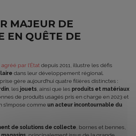
R MAJEUR DE
E EN QUÊTE DE
agréé par l’État
depuis 2011, illustre les défis
laire
dans leur développement régional.
eprise gère aujourd’hui quatre filières distinctes :
rdin
, les
jouets
, ainsi que les
produits et matériaux
 tonnes de produits usagés pris en charge en 2023 et
tion s’impose comme
un acteur incontournable du
ent de solutions de collecte
, bornes et bennes,
 magasins
, principalement issus de la grande