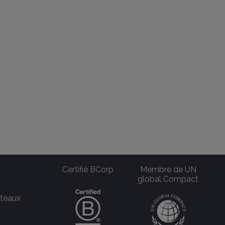
Certifié BCorp
Membre de UN
global Compact
uteaux