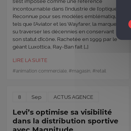
s’est imposée comme une référence
incontournable dans l’industrie de l’optique.
Reconnue pour ses modèles emblématiques
tels que l’Aviator et les Wayfarer, la marque a
su traverser les décennies en conservant
son statut d’icône. Rachetée en 1999 par le
géant Luxottica, Ray-Ban fait […]
LIRE LA SUITE
#
animation commerciale
, #
magasin
, #
retail
8
Sep
ACTUS AGENCE
Levi’s optimise sa visibilité
dans la distribution sportive
avec Magnitude