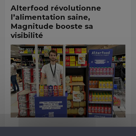
Alterfood révolutionne
l’alimentation saine,
Magnitude booste sa
visibilité
Jus de fruits audacieux, thés bio raffinés :