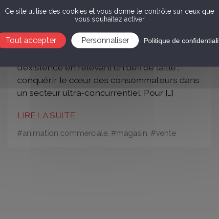
Alterfood bouscule les rayons avec ses
Ce site utilise des cookies et vous donne le contrôle sur ceux que
créations gourmandes et responsables.
vous souhaitez activer
Portée par ses marques phares Hugo le
Tout accepter
Personnaliser
Politique de confidentiali
maraîcher et Infusion, cette pépite de
l’agroalimentaire français célèbre ses 15 ans
d’existence en relevant un défi de taille :
conquérir le cœur des consommateurs dans
un secteur ultra-concurrentiel. Pour […]
LIRE LA SUITE
#
animation commerciale
, #
magasin
, #
vente