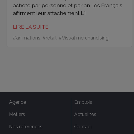
acheté par personne et par an, les Français
affirment leur attachement […]
LIRE LA SUITE
#
animations
, #
retail
, #
Visual merchandising
Agence
Emplois
Métiers
Actualités
Nos références
Contact