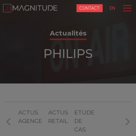
Panneau de gestion des cookies
CONTACT
EN
Actualités
PHILIPS
ACTUS
ACTUS
ETUDE
AGENCE
RETAIL
DE
CAS