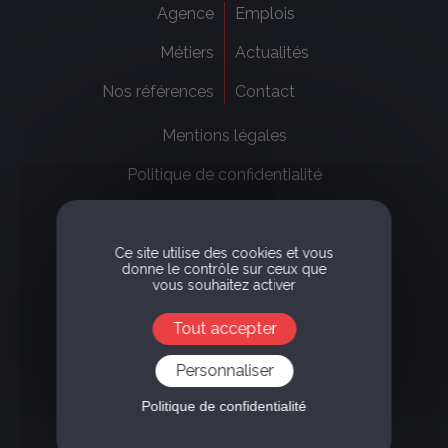
Agence
Emplois
Métiers
Actualités
Nos références
Contact
Mentions légales
Politique de confidentialité
Ce site utilise des cookies et vous
donne le contrôle sur ceux que
vous souhaitez activer
8, Terrasse Bellini
Paris La Défense, 92800 - Puteaux
Tout accepter
+33 1 47 31 79 24
Personnaliser
Certifié BCorp
Membre de UN
Politique de confidentialité
global Compact