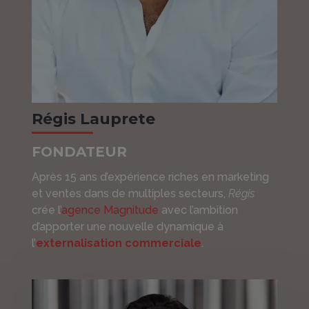
Régis Lauprete
FONDATEUR
Après 15 ans d’expérience riches en marketing
et ventes dans de multiples secteurs,
Régis
crée l’
agence Magnitude
avec l’ambition
d’apporter une nouvelle dynamique à
l’
externalisation commerciale
.