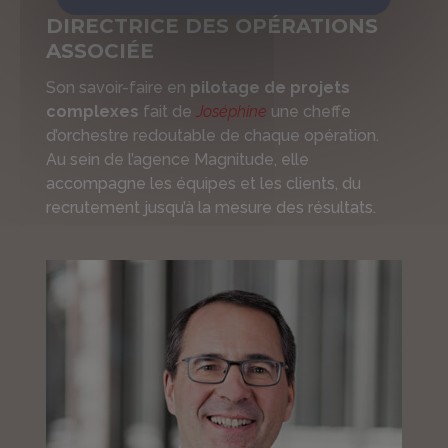
DIRECTRICE DES OPÉRATIONS
ASSOCIÉE
Son savoir-faire en
pilotage de projets
complexes
fait de
Joséphine
une cheffe
d’orchestre redoutable de chaque opération.
Au sein de l’agence Magnitude, elle
accompagne les équipes et les clients, du
recrutement jusqu’à la mesure des résultats.