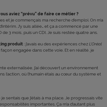
ous aviez “prévu” de faire ce métier ?
udes et je commençais ma recherche d’emploi. On m’a
d’intérim. J’y suis allée… et ça a commencé par une
 de 3 mois, puis un CDI. Je suis restée quatre ans.
ing produit
: j’avais eu des expériences chez
L’Oréal
e façon engagée dans cette voie. Et en réalité, je
te externalisée, j’ai découvert un environnement
s dans l’action, où l’humain étais au cœur du système et
e je sentais que j’étais à ma place. Je progressais vite
s responsabilités importantes. Ça m’a d’autant plus