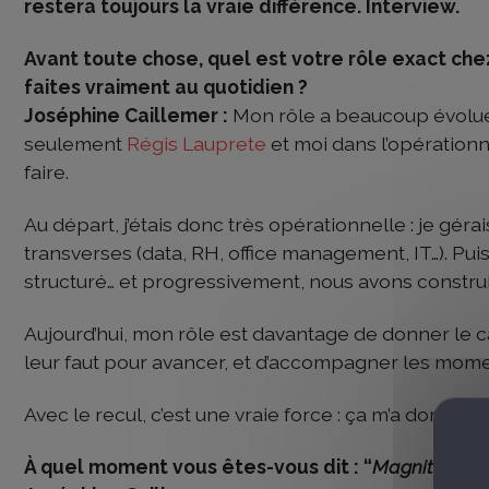
restera toujours la vraie différence. Interview.
Avant toute chose, quel est votre rôle exact che
faites vraiment au quotidien ?
Joséphine Caillemer :
Mon rôle a beaucoup évolué.
seulement
Régis Lauprete
et moi dans l’opérationnel
faire.
Au départ, j’étais donc très opérationnelle : je géra
transverses (data, RH, office management, IT…). Puis
structuré… et progressivement, nous avons construi
Aujourd’hui, mon rôle est davantage de donner le ca
leur faut pour avancer, et d’accompagner les mome
Avec le recul, c’est une vraie force : ça m’a donné u
À quel moment vous êtes-vous dit : “
Magnitude pe