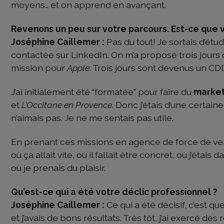
moyens… et on apprend en avançant.
Revenons un peu sur votre parcours. Est-ce que v
Joséphine Caillemer :
Pas du tout! Je sortais d’ét
contactée sur LinkedIn. On m’a proposé trois jours 
mission pour
Apple
. Trois jours sont devenus un CDD
J’ai initialement été “formatée” pour faire du
market
et
L’Occitane en Provence
. Donc j’étais d’une certain
n’aimais pas. Je ne me sentais pas utile.
En prenant ces missions en agence de force de ven
où ça allait vite, où il fallait être concret, où j’étai
où je prenais du plaisir.
Qu’est-ce qui a été votre déclic professionnel ?
Joséphine Caillemer :
Ce qui a été décisif, c’est qu
et j’avais de bons résultats. Très tôt, j’ai exercé de