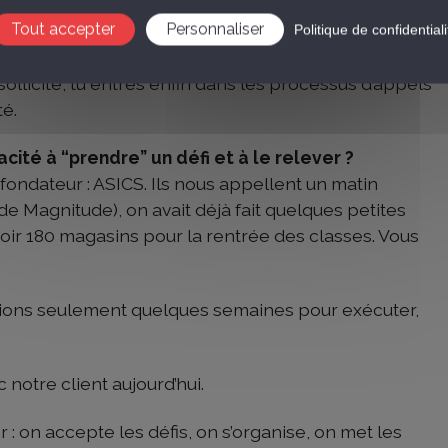
t réalisé lorsque nous avons passé le cap des 5
Tout accepter
Personnaliser
s dur, c’est de faire les “premiers” 5 millions et de le
Politique de confidentiali
ss, les équipes, les références, le savoir-faire. Une
e sollicité, tu entres enfin dans les processus d’appels
té.
cité à “prendre” un défi et à le relever ?
s fondateur : ASICS. Ils nous appellent un matin
de Magnitude), on avait déjà fait quelques petites
 avoir 180 magasins pour la rentrée des classes. Vous
avions seulement quelques semaines pour exécuter,
ec notre client aujourd’hui.
: on accepte les défis, on s’organise, on met les