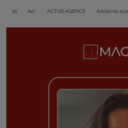
16
Avr
ACTUS AGENCE
Article mis à j