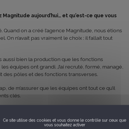
z Magnitude aujourd’hui… et qu’est-ce que vous
 Quand on a créé l’agence Magnitude, nous étions
. On n’avait pas vraiment le choix : il fallait tout
is aussi bien la production que les fonctions
 les équipes ont grandi. J’ai recruté, formé, managé,
t des pôles et des fonctions transverses.
p, de m’assurer que les équipes ont tout ce qu’il
nts clés.
ne vision très complète de l’entreprise.
Ce site utilise des cookies et vous donne le contrôle sur ceux que
ut devenir une référence sur son marché
” ?
vous souhaitez activer