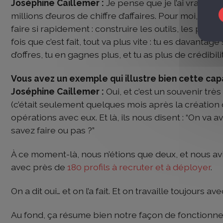
Joséphine Caillemer :
Je pense que je l’ai vraimen
millions d’euros de chiffre d’affaires. Pour moi, le plu
faire si rapidement : construire les outils, les proce
fois que c’est fait, tout va plus vite : tu es davantag
d’offres, tu en gagnes plus, et tu as plus de crédibili
Vous avez un exemple qui illustre bien cette capa
Joséphine Caillemer :
Oui, et c’est un souvenir trè
(c’était seulement quelques mois après la création 
opérations avec eux. Et là, ils nous disent : “On va
savez faire ou pas ?”
À ce moment-là, nous n’étions que deux, et nous 
avec près de
180 profils à recruter et à déployer
.
On a dit oui… et on l’a fait. Et on travaille toujours av
Au fond, ça résume bien notre façon de fonctionner 