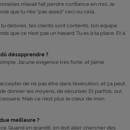
nelles m’avait fait perdre confiance en moi. Je
voie que tu n’es “pas assez” ceci ou cela.
tu délivres, tes clients sont contents, ton équipe
ends que ce n’est pas un hasard. Tu es à ta place. Et à
z dû désapprendre ?
simple. J’ai une exigence très forte, et j’aime
s accepter de ne pas être dans l’exécution, et ça peut
r, de donner les moyens, de sécuriser. Et parfois, oui,
écessaire. Mais ce n’est plus le cœur de mon
ndue meilleure ?
nce. Quand on grandit, on doit aller chercher des