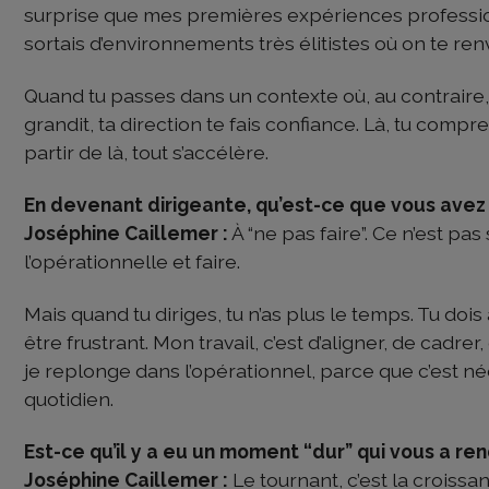
surprise que mes premières expériences profession
sortais d’environnements très élitistes où on te ren
Quand tu passes dans un contexte où, au contraire, 
grandit, ta direction te fais confiance. Là, tu compr
partir de là, tout s’accélère.
En devenant dirigeante, qu’est-ce que vous ave
Joséphine Caillemer :
À “ne pas faire”. Ce n’est pas 
l’opérationnelle et faire.
Mais quand tu diriges, tu n’as plus le temps. Tu doi
être frustrant. Mon travail, c’est d’aligner, de cadre
je replonge dans l’opérationnel, parce que c’est n
quotidien.
Est-ce qu’il y a eu un moment “dur” qui vous a re
Joséphine Caillemer :
Le tournant, c’est la croissa