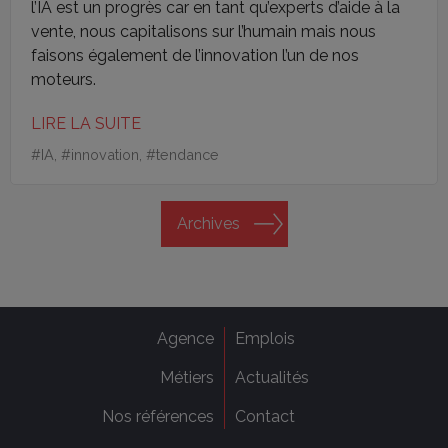
l’IA est un progrès car en tant qu’experts d’aide à la
vente, nous capitalisons sur l’humain mais nous
faisons également de l’innovation l’un de nos
moteurs.
LIRE LA SUITE
#
IA
, #
innovation
, #
tendance
Archives
Agence
Emplois
Métiers
Actualités
Nos références
Contact