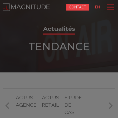
Panneau de gestion des cookies
CONTACT
EN
Actualités
TENDANCE
ACTUS
ACTUS
ETUDE
AGENCE
RETAIL
DE
CAS