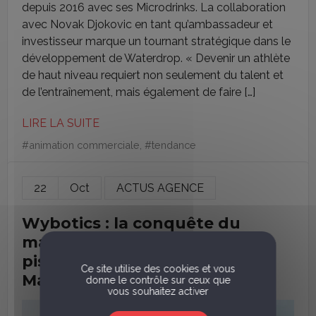
depuis 2016 avec ses Microdrinks. La collaboration
avec Novak Djokovic en tant qu’ambassadeur et
investisseur marque un tournant stratégique dans le
développement de Waterdrop. « Devenir un athlète
de haut niveau requiert non seulement du talent et
de l’entraînement, mais également de faire […]
LIRE LA SUITE
#
animation commerciale
, #
tendance
22
Oct
ACTUS AGENCE
Wybotics : la conquête du
marché français des robots de
piscine en 450 visites avec
Ce site utilise des cookies et vous
Magnitude
donne le contrôle sur ceux que
vous souhaitez activer