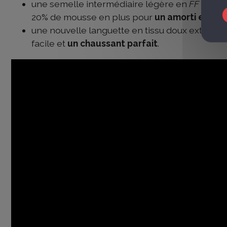
une semelle intermédiaire légère en
FF BLAS
20% de mousse en plus pour
un amorti excep
une nouvelle languette en tissu doux extensib
facile et
un chaussant parfait
.