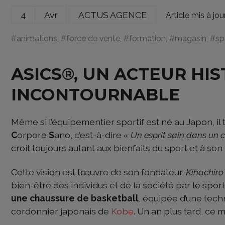
4
Avr
ACTUS AGENCE
Article mis à jo
#
animations
, #
force de vente
, #
formation
, #
magasin
, #
sp
ASICS
®
, UN ACTEUR HI
INCONTOURNABLE
Même si l’équipementier sportif est né au Japon, il 
C
orpore
S
ano, c’est-à-dire
« Un esprit sain dans un c
croit toujours autant aux bienfaits du sport et à son
Cette vision est l’œuvre de son fondateur,
Kihachiro
bien-être des individus et de la société par le sport
une chaussure de basketball
, équipée d’une tech
cordonnier japonais de
Kobe
. Un an plus tard, ce