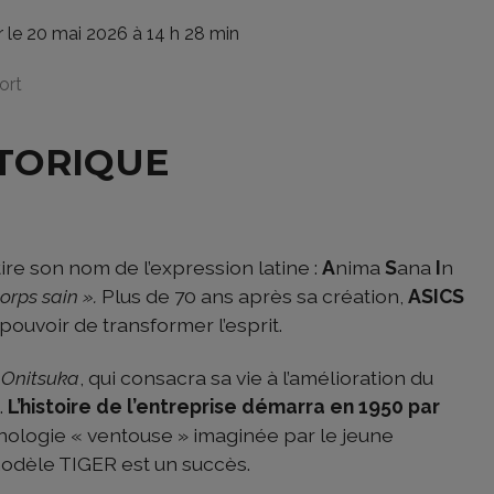
ur le 20 mai 2026 à 14 h 28 min
ort
STORIQUE
tire son nom de l’expression latine :
A
nima
S
ana
I
n
orps sain ».
Plus de 70 ans après sa création,
ASICS
 pouvoir de transformer l’esprit.
 Onitsuka
, qui consacra sa vie à l’amélioration du
.
L’histoire de l’entreprise démarra en 1950 par
nologie « ventouse » imaginée par le jeune
 modèle TIGER est un succès.