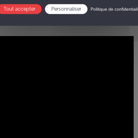
T PLUS ECO
en matériaux d’origine naturelle, avec
Tout accepter
Personnaliser
Politique de confidentiali
tionnel
;
le et contour de talon redessiné pour un enfilage