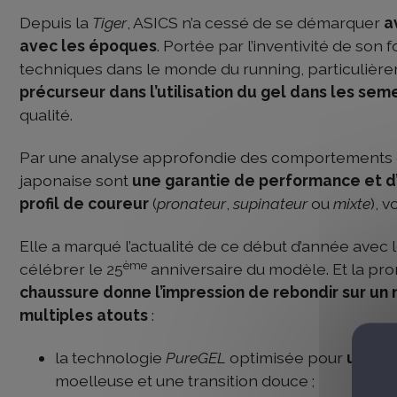
Depuis la
Tiger
, ASICS n’a cessé de se démarquer
a
avec les époques
. Portée par l’inventivité de son 
techniques dans le monde du running, particulière
précurseur dans l’utilisation du gel dans les se
qualité.
Par une analyse approfondie des comportements e
japonaise sont
une garantie de performance et 
profil de coureur
(
pronateur
,
supinateur
ou
mixte
), 
Elle a marqué l’actualité de ce début d’année avec
ème
célébrer le 25
anniversaire du modèle. Et la prom
chaussure donne l’impression de rebondir sur un
multiples atouts
:
la technologie
PureGEL
optimisée pour
une ab
moelleuse et une transition douce ;