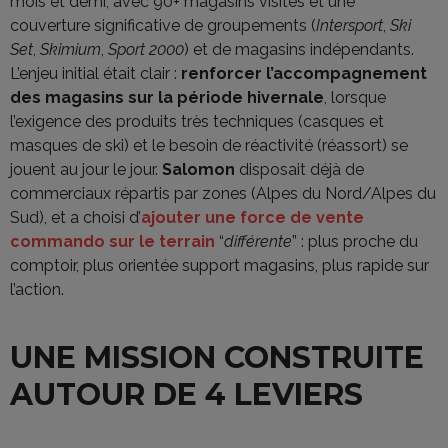
mois et demi, avec 90+ magasins visités et une
couverture significative de groupements (
Intersport
,
Ski
Set
,
Skimium
,
Sport 2000
) et de magasins indépendants.
L’enjeu initial était clair :
renforcer l’accompagnement
des magasins sur la période hivernale
, lorsque
l’exigence des produits très techniques (casques et
masques de ski) et le besoin de réactivité (réassort) se
jouent au jour le jour.
Salomon
disposait déjà de
commerciaux répartis par zones (Alpes du Nord/Alpes du
Sud), et a choisi d’
ajouter une force de vente
commando sur le terrain
“
différente
” : plus proche du
comptoir, plus orientée support magasins, plus rapide sur
l’action.
UNE MISSION CONSTRUITE
AUTOUR DE 4 LEVIERS