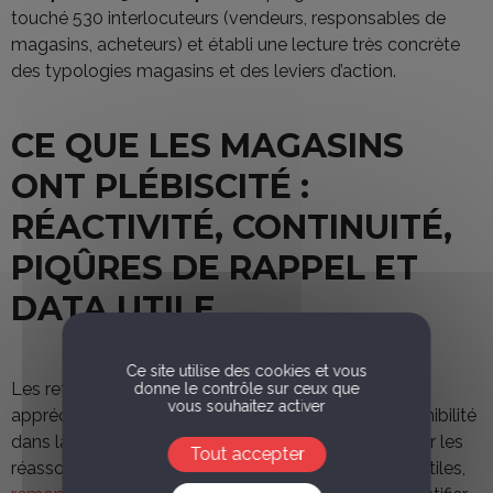
touché 530 interlocuteurs (vendeurs, responsables de
magasins, acheteurs) et établi une lecture très concrète
des typologies magasins et des leviers d’action.
CE QUE LES MAGASINS
ONT PLÉBISCITÉ :
RÉACTIVITÉ, CONTINUITÉ,
PIQÛRES DE RAPPEL ET
DATA UTILE
Ce site utilise des cookies et vous
Les retours terrain mettent en avant une démarche
donne le contrôle sur ceux que
vous souhaitez activer
appréciée : accompagnement des magasins, disponibilité
dans la continuité des échanges sell-in, réactivité sur les
Tout accepter
réassorts, contenus digitaux et “piqûres de rappel” utiles,